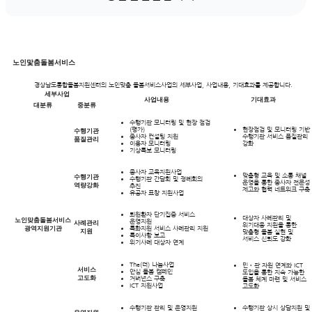
노인맟춤돌봄서비스
경상남도통합돌봄지원센터의 노인맞춤 돌봄서비스사업의 세부사업, 사업내용, 기대효과를 제공합니다.
세부사업
사업내용
기대효과
대분류
중분류
수행기관 모니터링 및 현장 점검
(평가)
현장점검 및 모니터링 기반
수행기관
종사자 컨설팅 지원
수행기관 서비스 품질관리
품질관리
이용자 모니터링
강화
기상특보 모니터링
종사자 교육지원사업
맞춤형 교육 및 소통 채널
수행기관
수행기관 간담회 및 정례회의
운영을 통한 종사자 전문성
역량강화
추진
제고와 협력 네트워크 구축
유공자 표창 지원사업
퇴원환자 단기집중 서비스
대상자 사례관리 및
노인맞춤돌봄서비스
운영지원
사례관리
위기대응 지원을 통한
특화지원 서비스 사례관리 지원
광역지원기관
지원
맞춤형 돌봄 실현 및
특이사항 보고
서비스 신뢰도 강화
위기사례 대상자 연계
The(더) 나눔사업
민‧관 자원 연계와 ICT
서비스
안심 돌봄 캠페인
도입을 통한 지속 가능한
고도화
거버넌스 구축
돌봄 체계 마련 및 서비스
ICT 지원사업
고도화
수행기관 관리 및 운영지원
수행기관 상시 상담지원 및