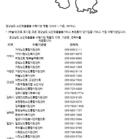
경상남도 노인맞춤돌봄 수행기관 현황
(2026.1.기준, 59개소)
*
[하늘색]으로 표시된 곳
은 경상남도 노인맞춤돌봄서비스 퇴원환자 단기집중 서비스 거점 수행기관입니다.
경상남도 노인맞춤돌봄 수행기관 현황의 지역, 기관명, 연락처를
제공합니다.
지역
수행기관명
연락처
거제노인통합지원센터
055-638-2111
거제사랑노인복지센터
055-637-6675
거제시
하청교회 행복늘푸른대학
055-636-6660
은빛노인통합지원센터
055-950-0595
거창노인통합지원센터
055-943-1365
거창군
거창인애노인통합지원센터
055-942-9116
해월노인복지센터
055-945-1080
대한노인회 고성군지회
055-804-7500
고성군
사회적협동조합 노인세상
055-674-8989
효능원노인통합지원센터
055-723-4888
김해시종합사회복지관
070-7605-7774
김해시
생명의전화노인통합지원센터
055-325-9195
보현행원노인통합지원센터
055-329-0070
김해돌봄지원센터
070-7600-1806
화방남해노인통합지원센터
055-863-1737
남해군
화방재가복지센터
055-863-1988
밀양시자원봉사단체협의회
055-352-0094
밀양시
밀양노인통합지원센터
055-391-1904
우리들노인통합지원센터
055-802-8765
사랑원노인지원센터
055-786-8894
사천노인통합지원센터
055-833-3700
사천시