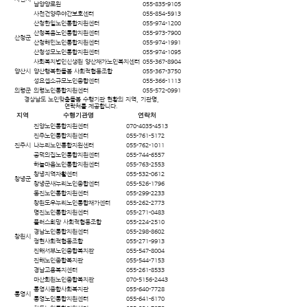
남양양로원
055-835-9105
사천건양주야간보호센터
055-854-5913
산청한일노인통합지원센터
055-974-1200
산청복음노인통합지원센터
055-973-7900
산청군
산청해민노인통합지원센터
055-974-1991
산청성모노인통합지원센터
055-974-1095
사회복지법인신생원 양산재가노인복지센터
055-367-8904
양산시
양산행복한돌봄 사회적협동조합
055-367-3750
성요셉소규모노인종합센터
055-366-1113
의령군
의령노인통합지원센터
055-572-0991
경상남도 노인맞춤돌봄 수행기관 현황의 지역, 기관명,
연락처를 제공합니다.
지역
수행기관명
연락처
진양노인통합지원센터
070-4035-4513
진주노인통합지원센터
055-761-5172
진주시
나누리노인통합지원센터
055-762-1011
공덕의집노인통합지원센터
055-744-6557
하늘마음노인통합지원센터
055-763-2553
창녕지역자활센터
055-532-0612
창녕군
창녕군새누리노인종합센터
055-526-1796
동진노인통합지원센터
055-299-2233
창원도우누리노인통합재가센터
055-262-2773
명진노인통합지원센터
055-271-0483
플러스희망 사회적협동조합
055-224-2510
경남노인통합지원센터
055-298-8602
창원시
정현사회적협동조합
055-271-9913
진해서부노인종합복지관
055-547-8004
진해노인종합복지관
055-544-7153
경남고용복지센터
055-261-8533
마산회원노인종합복지관
070-5156-2443
통영시종합사회복지관
055-640-7728
통영시
통영노인통합지원센터
055-641-6170