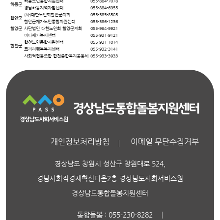
하동노인통합지원센터
055-884-7078
하동군
경남하동지역자활센터
055-884-6955
(사)대한노인회함안군지회
055-585-8505
함안군
함안군재가노인통합지원센터
055-586-1236
함양군
사단법인 대한노인회 함양군지회
055-964-9921
미타재가복지센터
055-931-9121
합천노인통합지원센터
055-931-1014
합천군
코끼리행복복지센터
055-932-3141
사회적협동조합 합천종합복지공동체
055-933-3933
개인정보처리방침
이메일 무단수집거부
경상남도 창원시 성산구 창원대로 524,
경남사회적경제혁신타운2층 경상남도사회서비스원
경상남도통합돌봄지원센터
통합돌봄 : 055-230-8282